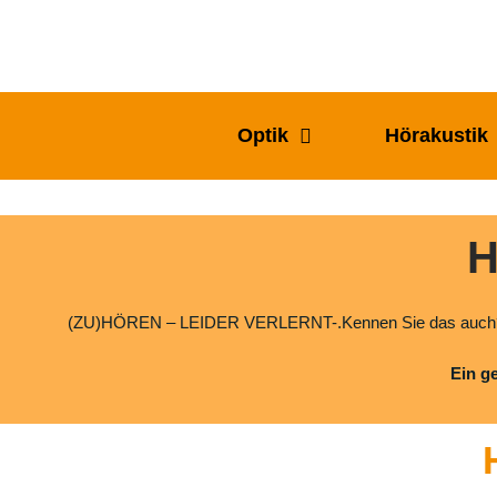
Zum
Inhalt
springen
Optik
Hörakustik
H
(ZU)HÖREN – LEIDER VERLERNT-.Kennen Sie das auch? Tro
Ein ge