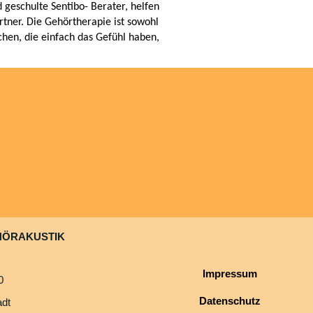
 geschulte Sentibo- Berater, helfen
rtner. Die Gehörtherapie ist sowohl
hen, die einfach das Gefühl haben,
HÖRAKUSTIK
Impressum
0
Datenschutz
dt