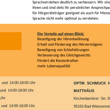
Sprachverstehen deutlich zu verbessern. Wir sind
Ihnen und sind stets Ihr persönlicher Ansprechpa
für Hörgeräteträger geeignet als auch für Mensc
Sprache nicht mehr optimal zu verstehen.
Die Vorteile auf einen Blick:
Beseitigung der Hörentwöhnung
Erhalt und Förderung des Hörvermögens
Beseitigung von Schlafstörungen
Verbesserung des Gleichgewichts
Fördert die Konzentration
mehr Lebensqualität
0 und 14:00-18:00 Uhr
OPTIK SCHMUCK 
 und 14:00-18:00 Uhr
MATTHÄUS
 Uhr
Kirchenlamitzer Str: 2
 und 14:00-18:00 Uhr
95163 Bad Weissensta