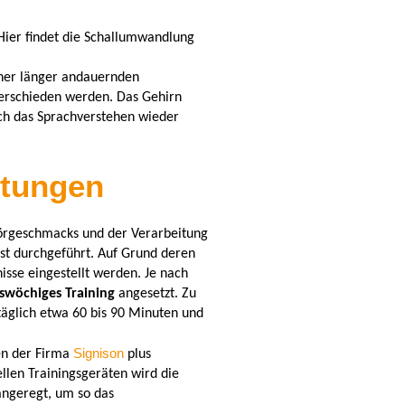
ier findet die Schallumwandlung
iner länger andauernden
terschieden werden. Das Gehirn
ich das Sprachverstehen wieder
stungen
 Hörgeschmacks und der Verarbeitung
st durchgeführt. Auf Grund deren
isse eingestellt werden. J
e nach
swöchiges
Training
angesetzt.
Zu
 täglich etwa 60 bis 90 Minuten und
.
Signison
en der Firma
plus
ellen Trainingsgeräten wird die
 angeregt, um so das